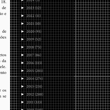
2024
(5)
 18.
s de
2023
(12)
►
io e
2022
(11)
►
2021
(10)
►
s de
2020
(93)
►
sões
2019
(52)
►
2018
(75)
►
etos
2017
(86)
►
s da
2016
(113)
►
ele.
2015
(203)
►
ento
2014
(274)
►
2013
(231)
►
e os
2012
(288)
►
m se
2011
(333)
►
►