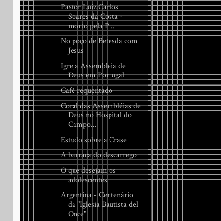
Pastor Luiz Carlos
Soares da Costa -
morto pela P...
No poço de Betesda com
Jesus
Igreja Assembleia de
Deus em Portugal
Café requentado
Coral das Assembléias de
Deus no Hospital do
Campo...
Estudo sobre a Crase
A barraca do descarrego
O que desejam os
adolescentes
Argentina - Centenário
da "Iglesia Bautista del
Once"