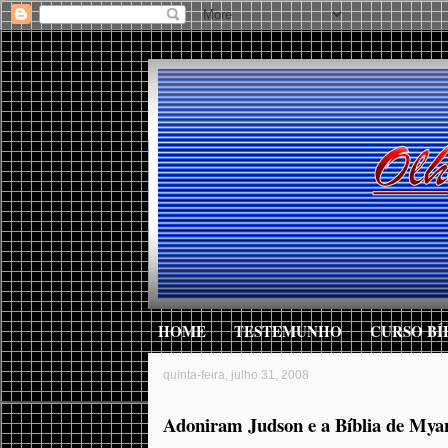
HOME
TESTEMUNHO
CURSO BÍ
quinta-feira, julho 31, 2008
Adoniram Judson e a Bíblia de My