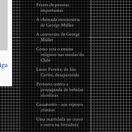
Frases de pessoas
importantes
A chamada missionária
de George Müller
A conversão de George
Müller
Como está o ensino
religioso nas escolas do
Chile
iga
Lucas Pereira, de São
Carlos, desaparecido
Protesto contra a
propaganda de bebidas
alcoólicas
Casamento - aos esposos
cristãos
Uma martelada no cravo
e outra na ferradura