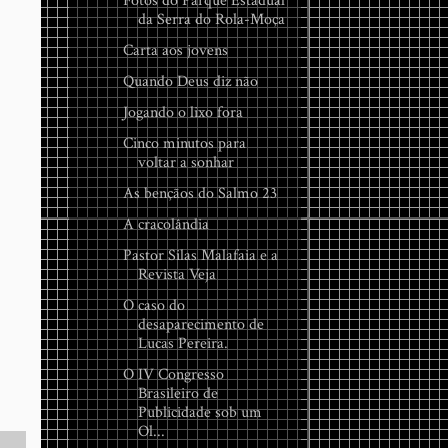
Fotos do Parque Estadual
da Serra do Rola-Moça
Carta aos jovens
Quando Deus diz não
Jogando o lixo fora
Cinco minutos para
voltar a sonhar
As bençãos do Salmo 23
A cracolândia
Pastor Silas Malafaia e a
Revista Veja
O caso do
desaparecimento de
Lucas Pereira.
O IV Congresso
Brasileiro de
Publicidade sob um
Ol...