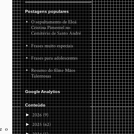
Postagens populares
O sepultamento de Eloá
Cristina Pimentel no
Cemitério de Santo André
Frases muito especiais
Frases para adolescentes
Resumo do filme Mãos
Talentosas
Google Analytics
Conteúdo
2026
(9)
►
2025
(62)
►
ue o
►