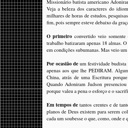
Missionário batista americano Adonir
Veja a beleza dos caracteres do idio
milhares de horas de estudos, pesquisa
fim, pois sempre esteve debaixo da graç
O primeiro
convertido veio somente 
trabalho batizaram apenas 18 almas. O c
em condições subumanas. Mas veio um 
Por ocasião de
um festividade budista
apenas aos que lhe PEDIRAM. Algumas 
China, atrás de uma Escritura porque
Quando Adoniram Judson presenciou a
porque valeu a pena o esforço e o sacrif
Em tempos de
tantos crentes e de tan
planos de Deus existem para serem col
cada um soubesse o que, como, onde e q