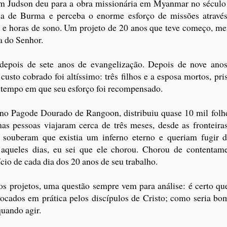
am Judson deu para a obra missionária em Myanmar no século
ma de Burma e perceba o enorme esforço de missões atravé
s e horas de sono. Um projeto de 20 anos que teve começo, me
a do Senhor.
depois de sete anos de evangelização. Depois de nove ano
usto cobrado foi altíssimo: três filhos e a esposa mortos, pri
tempo em que seu esforço foi recompensado.
 no Pagode Dourado de Rangoon, distribuiu quase 10 mil folh
pessoas viajaram cerca de três meses, desde as fronteira
 souberam que existia um inferno eterno e queriam fugir d
queles dias, eu sei que ele chorou. Chorou de contentam
ício de cada dia dos 20 anos de seu trabalho.
tos projetos, uma questão sempre vem para análise: é certo qu
ocados em prática pelos discípulos de Cristo; como seria bo
uando agir.