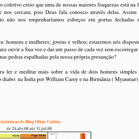
 coletivo creio que uma de nossas maiores fraquezas está na f
 nos cercam, pois Deus fala conosco através delas. Assim
io não nos empenharíamos esforços em portas fechadas 
ra: homens e mulheres; jovens e velhos; estaremos nós dispost
ara ouvir a Sua voz e dar um passo de cada vez sem escorregar
 nas pedras espalhadas pela nossa própria presunção?
ra ler e meditar mais sobre a vida de dois homens simples
o diabo: na Índia por William Carey e na Birmânia ( Myanmar)
statísticas do Blog Olhar Cristão
de 24.abr.08 até 31.jul.08