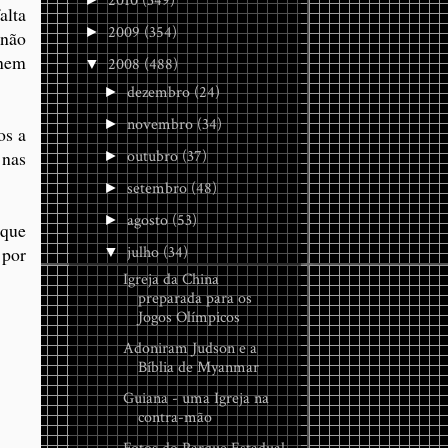
2010
(349)
alta
2009
(354)
►
 não
nem
2008
(488)
▼
dezembro
(24)
►
novembro
(34)
►
os a
outubro
(37)
 nas
►
setembro
(48)
►
agosto
(53)
►
 que
julho
(34)
 por
▼
Igreja da China
preparada para os
Jogos Olímpicos
Adoniram Judson e a
Bíblia de Myanmar
Guiana - uma Igreja na
contra-mão