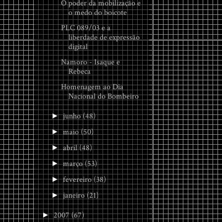
O poder da mobilização e
o medo do boicote
PLC 089/03 e a
liberdade de expressão
digital
Namoro - Isaque e
Rebeca
Homenagem ao Dia
Nacional do Bombeiro
junho
(48)
►
maio
(50)
►
abril
(48)
►
março
(53)
►
fevereiro
(38)
►
janeiro
(21)
►
2007
(67)
►